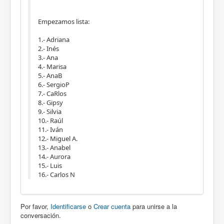
Empezamos lista:
1.- Adriana
2.- Inés
3.- Ana
4.- Marisa
5.- AnaB
6.- SergioP
7.- CaRlos
8.- Gipsy
9.- Silvia
10.- Raúl
11.- Iván
12.- Miguel A.
13.- Anabel
14.- Aurora
15.- Luis
16.- Carlos N
Por favor,
Identificarse
o
Crear cuenta
para unirse a la
conversación.