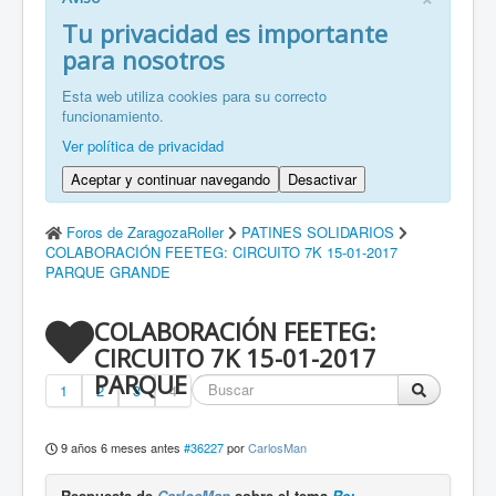
FR: Bienvenu à ZaragozaRoller!
Tu privacidad es importante
para nosotros
ZH: 欢迎来到萨拉戈萨轮滑协会！
Esta web utiliza cookies para su correcto
funcionamiento.
Ver política de privacidad
Aceptar y continuar navegando
Desactivar
Foros de ZaragozaRoller
PATINES SOLIDARIOS
COLABORACIÓN FEETEG: CIRCUITO 7K 15-01-2017
PARQUE GRANDE
COLABORACIÓN FEETEG:
CIRCUITO 7K 15-01-2017
PARQUE GRANDE
1
2
3
4
9 años 6 meses antes
#36227
por
CarlosMan
Respuesta de
CarlosMan
sobre el tema
Re: