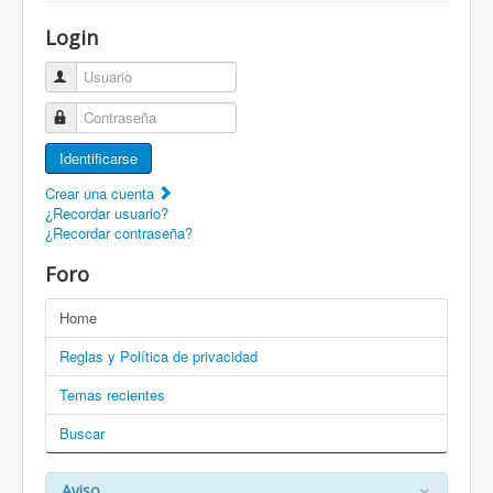
¡Bienvenido a ZaragozaRoller!
Login
Patines Solidarios
Usuario
¿Cómo asociarme? Ventajas
Contraseña
Movilidad en patines F.A.Q.
Identificarse
Foro
Crear una cuenta
¿Recordar usuario?
Enlaces
¿Recordar contraseña?
EN: Welcome to ZaragozaRoller!
Foro
EN: How to become a member?
Home
DE: Willkommen zu ZaragozaRoller!
Reglas y Política de privacidad
PT: Bem vindo a ZaragozaRoller!
Temas recientes
Buscar
CAT: Benvingut a ZaragozaRoller!
GAL: Benvido a ZaragozaRoller!
×
Aviso