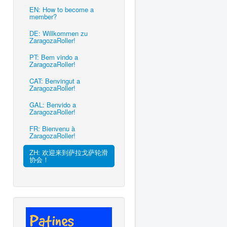
EN: How to become a
member?
DE: Willkommen zu
ZaragozaRoller!
PT: Bem vindo a
ZaragozaRoller!
CAT: Benvingut a
ZaragozaRoller!
GAL: Benvido a
ZaragozaRoller!
FR: Bienvenu à
ZaragozaRoller!
ZH: 欢迎来到萨拉戈萨轮滑
协会！