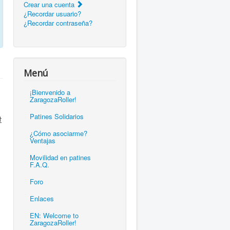
Crear una cuenta
¿Recordar usuario?
¿Recordar contraseña?
Menú
¡Bienvenido a
ZaragozaRoller!
Patines Solidarios
过
¿Cómo asociarme?
Ventajas
Movilidad en patines
F.A.Q.
Foro
Enlaces
EN: Welcome to
ZaragozaRoller!