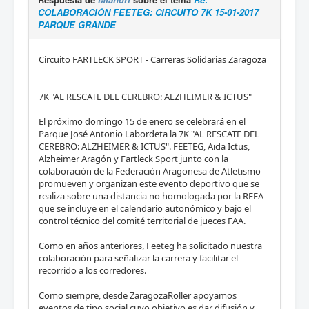
COLABORACIÓN FEETEG: CIRCUITO 7K 15-01-2017
PARQUE GRANDE
Circuito FARTLECK SPORT - Carreras Solidarias Zaragoza
7K "AL RESCATE DEL CEREBRO: ALZHEIMER & ICTUS"
El próximo domingo 15 de enero se celebrará en el
Parque José Antonio Labordeta la 7K "AL RESCATE DEL
CEREBRO: ALZHEIMER & ICTUS". FEETEG, Aida Ictus,
Alzheimer Aragón y Fartleck Sport junto con la
colaboración de la Federación Aragonesa de Atletismo
promueven y organizan este evento deportivo que se
realiza sobre una distancia no homologada por la RFEA
que se incluye en el calendario autonómico y bajo el
control técnico del comité territorial de jueces FAA.
Como en años anteriores, Feeteg ha solicitado nuestra
colaboración para señalizar la carrera y facilitar el
recorrido a los corredores.
Como siempre, desde ZaragozaRoller apoyamos
eventos de tipo social cuyo objetivo es dar difusión y