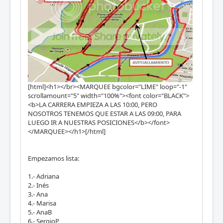
[html]<h1></br><MARQUEE bgcolor="LIME" loop="-1"
scrollamount="5" width="100%"><font color="BLACK">
<b>LA CARRERA EMPIEZA A LAS 10:00, PERO
NOSOTROS TENEMOS QUE ESTAR A LAS 09:00, PARA
LUEGO IR A NUESTRAS POSICIONES</b></font>
</MARQUEE></h1>[/html]
Empezamos lista:
1.- Adriana
2.- Inés
3.- Ana
4.- Marisa
5.- AnaB
6.- SergioP