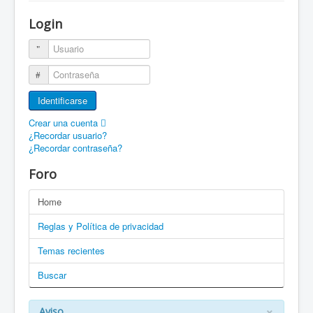
¡Bienvenido a ZaragozaRoller!
Login
Patines Solidarios
Usuario
¿Cómo asociarme? Ventajas
Contraseña
Movilidad en patines F.A.Q.
Identificarse
Foro
Crear una cuenta
¿Recordar usuario?
Enlaces
¿Recordar contraseña?
EN: Welcome to ZaragozaRoller!
Foro
EN: How to become a member?
Home
DE: Willkommen zu ZaragozaRoller!
Reglas y Política de privacidad
PT: Bem vindo a ZaragozaRoller!
Temas recientes
Buscar
CAT: Benvingut a ZaragozaRoller!
GAL: Benvido a ZaragozaRoller!
×
Aviso