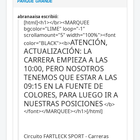
PARQUE GRANDE
abranaaisa escribió:
[html]<h1></br><MARQUEE
bgcolor="LIME" loop="-1"
scrollamount="5" width="100%"><font
ATENCIÓN,
color="BLACK"><b>
ACTUALIZACIÓN: LA
CARRERA EMPIEZA A LAS
10:00, PERO NOSOTROS
TENEMOS QUE ESTAR A LAS
09:15 EN LA FUENTE DE
COLORES, PARA LUEGO IR A
NUESTRAS POSICIONES
</b>
</font></MARQUEE></h1>[/html]
Circuito FARTLECK SPORT - Carreras