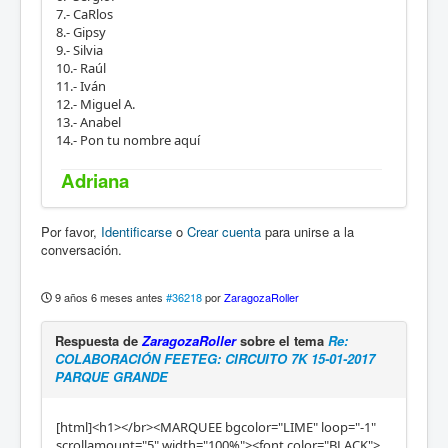
7.- CaRlos
8.- Gipsy
9.- Silvia
10.- Raúl
11.- Iván
12.- Miguel A.
13.- Anabel
14.- Pon tu nombre aquí
Adriana
Por favor,
Identificarse
o
Crear cuenta
para unirse a la
conversación.
9 años 6 meses antes
#36218
por
ZaragozaRoller
Respuesta de
ZaragozaRoller
sobre el tema
Re:
COLABORACIÓN FEETEG: CIRCUITO 7K 15-01-2017
PARQUE GRANDE
[html]<h1></br><MARQUEE bgcolor="LIME" loop="-1"
scrollamount="5" width="100%"><font color="BLACK">