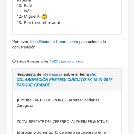
9.- Silvia
10.- Raúl
11.- Iván
12.- Miguel A.
13.- Pon tu nombre aquí
Por favor,
Identificarse
o
Crear cuenta
para unirse a la
conversación.
9 años 6 meses antes
#36215
por
abranaaisa
Respuesta de
abranaaisa
sobre el tema
Re:
COLABORACIÓN FEETEG: CIRCUITO 7K 15-01-2017
PARQUE GRANDE
]Circuito FARTLECK SPORT - Carreras Solidarias
Zaragoza
7K "AL RESCATE DEL CEREBRO: ALZHEIMER & ICTUS"
El próximo domingo 15 de enero se celebrará en el