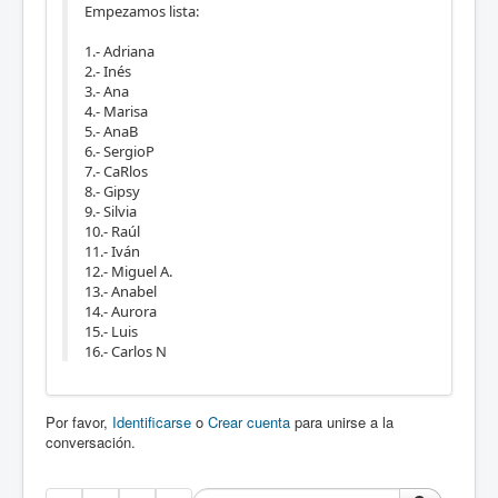
Empezamos lista:
1.- Adriana
2.- Inés
3.- Ana
4.- Marisa
5.- AnaB
6.- SergioP
7.- CaRlos
8.- Gipsy
9.- Silvia
10.- Raúl
11.- Iván
12.- Miguel A.
13.- Anabel
14.- Aurora
15.- Luis
16.- Carlos N
Por favor,
Identificarse
o
Crear cuenta
para unirse a la
conversación.