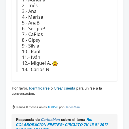
2.- Inés
3.- Ana
4.- Marisa
5.- AnaB
6.- SergioP
7.- CaRlos
8.- Gipsy
9.- Silvia
10.- Raúl
11.- Iván
12.- Miguel A.
13.- Carlos N
Por favor,
Identificarse
o
Crear cuenta
para unirse a la
conversación.
9 años 6 meses antes
#36226
por
CarlosMan
Respuesta de
CarlosMan
sobre el tema
Re:
COLABORACIÓN FEETEG: CIRCUITO 7K 15-01-2017