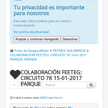
FR: Bienvenu à ZaragozaRoller!
Tu privacidad es importante
para nosotros
ZH: 欢迎来到萨拉戈萨轮滑协会！
Esta web utiliza cookies para su correcto
funcionamiento.
Ver política de privacidad
Aceptar y continuar navegando
Desactivar
Foros de ZaragozaRoller
PATINES SOLIDARIOS
COLABORACIÓN FEETEG: CIRCUITO 7K 15-01-2017
PARQUE GRANDE
COLABORACIÓN FEETEG:
CIRCUITO 7K 15-01-2017
PARQUE GRANDE
1
2
3
4
9 años 6 meses antes
#36213
por
Miandri
Respuesta de
Miandri
sobre el tema
Re: