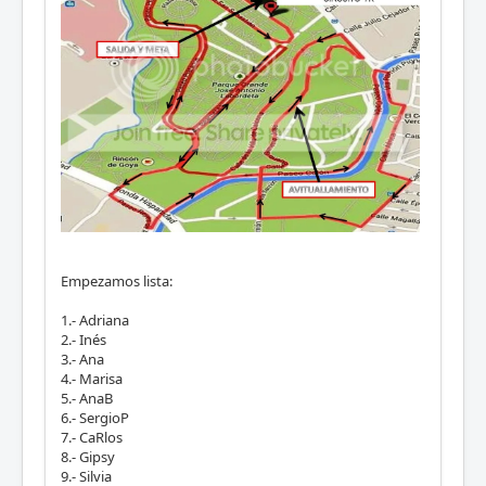
Empezamos lista:
1.- Adriana
2.- Inés
3.- Ana
4.- Marisa
5.- AnaB
6.- SergioP
7.- CaRlos
8.- Gipsy
9.- Silvia