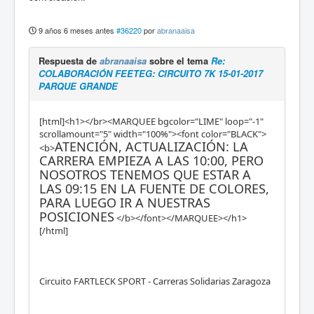
9 años 6 meses antes
#36220
por
abranaaisa
Respuesta de
abranaaisa
sobre el tema
Re:
COLABORACIÓN FEETEG: CIRCUITO 7K 15-01-2017
PARQUE GRANDE
[html]<h1></br><MARQUEE bgcolor="LIME" loop="-1"
scrollamount="5" width="100%"><font color="BLACK">
ATENCIÓN, ACTUALIZACIÓN: LA
<b>
CARRERA EMPIEZA A LAS 10:00, PERO
NOSOTROS TENEMOS QUE ESTAR A
LAS 09:15 EN LA FUENTE DE COLORES,
PARA LUEGO IR A NUESTRAS
POSICIONES
</b></font></MARQUEE></h1>
[/html]
Circuito FARTLECK SPORT - Carreras Solidarias Zaragoza