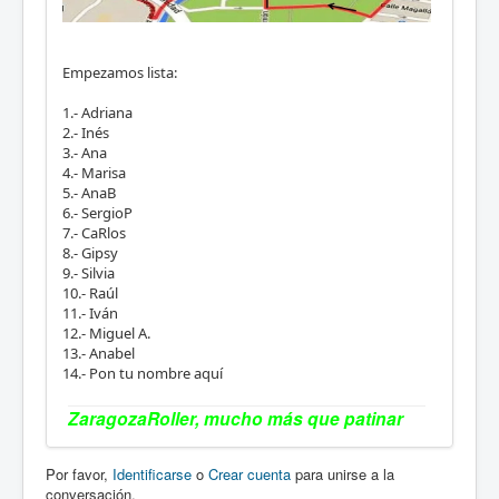
Empezamos lista:
1.- Adriana
2.- Inés
3.- Ana
4.- Marisa
5.- AnaB
6.- SergioP
7.- CaRlos
8.- Gipsy
9.- Silvia
10.- Raúl
11.- Iván
12.- Miguel A.
13.- Anabel
14.- Pon tu nombre aquí
ZaragozaRoller, mucho más que patinar
Por favor,
Identificarse
o
Crear cuenta
para unirse a la
conversación.