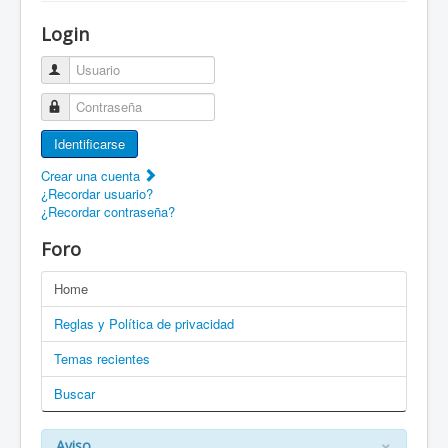
¡Bienvenido a ZaragozaRoller!
Login
Patines Solidarios
Usuario
¿Cómo asociarme? Ventajas
Contraseña
Movilidad en patines F.A.Q.
Identificarse
Foro
Crear una cuenta
¿Recordar usuario?
Enlaces
¿Recordar contraseña?
EN: Welcome to ZaragozaRoller!
Foro
EN: How to become a member?
Home
DE: Willkommen zu ZaragozaRoller!
Reglas y Política de privacidad
PT: Bem vindo a ZaragozaRoller!
Temas recientes
Buscar
CAT: Benvingut a ZaragozaRoller!
GAL: Benvido a ZaragozaRoller!
×
Aviso