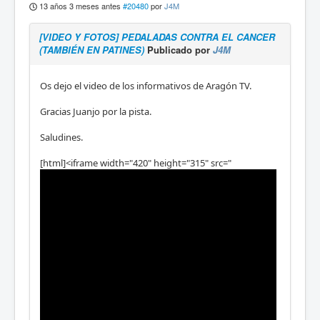
13 años 3 meses antes
#20480
por
J4M
[VIDEO Y FOTOS] PEDALADAS CONTRA EL CANCER
(TAMBIÉN EN PATINES)
Publicado por
J4M
Os dejo el video de los informativos de Aragón TV.
Gracias Juanjo por la pista.
Saludines.
[html]<iframe width="420" height="315" src="