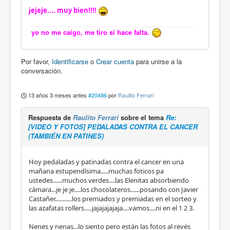
jejeje.... muy bien!!!!
yo no me caigo, me tiro si hace falta.
Por favor,
Identificarse
o
Crear cuenta
para unirse a la
conversación.
13 años 3 meses antes
#20486
por
Raulito Ferrari
Respuesta de
Raulito Ferrari
sobre el tema
Re:
[VIDEO Y FOTOS] PEDALADAS CONTRA EL CANCER
(TAMBIÉN EN PATINES)
Hoy pedaladas y patinadas contra el cancer en una
mañana estupendísima.....muchas foticos pa
ustedes......muchos verdes....las Elenitas absorbiendo
cámara...je je je....los chocolateros......posando con Javier
Castañer...........los premiados y premiadas en el sorteo y
las azafatas rollers.....jajajajajaja....vamos....ni en el 1 2 3.
Nenes y nenas...lo siento pero están las fotos al revés