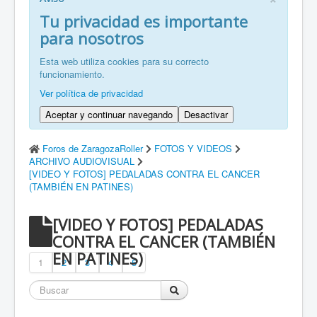
FR: Bienvenu à ZaragozaRoller!
Tu privacidad es importante
para nosotros
ZH: 欢迎来到萨拉戈萨轮滑协会！
Esta web utiliza cookies para su correcto
funcionamiento.
Ver política de privacidad
Aceptar y continuar navegando
Desactivar
Foros de ZaragozaRoller
FOTOS Y VIDEOS
ARCHIVO AUDIOVISUAL
[VIDEO Y FOTOS] PEDALADAS CONTRA EL CANCER
(TAMBIÉN EN PATINES)
[VIDEO Y FOTOS] PEDALADAS
CONTRA EL CANCER (TAMBIÉN
EN PATINES)
1
2
3
4
5