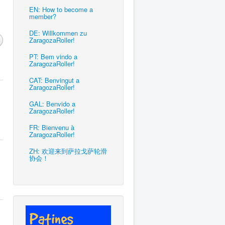
EN: How to become a
member?
DE: Willkommen zu
ZaragozaRoller!
PT: Bem vindo a
ZaragozaRoller!
CAT: Benvingut a
ZaragozaRoller!
GAL: Benvido a
ZaragozaRoller!
FR: Bienvenu à
ZaragozaRoller!
ZH: 欢迎来到萨拉戈萨轮滑
协会！