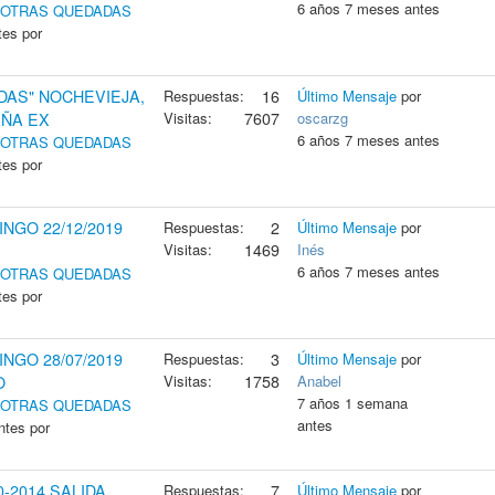
6 años 7 meses antes
Y OTRAS QUEDADAS
tes por
DAS" NOCHEVIEJA,
Respuestas:
16
Último Mensaje
por
Visitas:
7607
oscarzg
AÑA EX
6 años 7 meses antes
Y OTRAS QUEDADAS
tes por
NGO 22/12/2019
Respuestas:
2
Último Mensaje
por
Visitas:
1469
Inés
6 años 7 meses antes
Y OTRAS QUEDADAS
tes por
NGO 28/07/2019
Respuestas:
3
Último Mensaje
por
Visitas:
1758
Anabel
O
7 años 1 semana
Y OTRAS QUEDADAS
antes
ntes por
-2014 SALIDA
Respuestas:
7
Último Mensaje
por