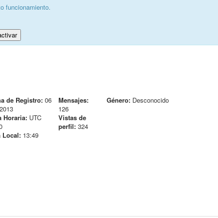
to funcionamiento.
ctivar
a de Registro:
06
Mensajes:
Género:
Desconocido
2013
126
 Horaria:
UTC
Vistas de
0
perfil:
324
 Local:
13:49