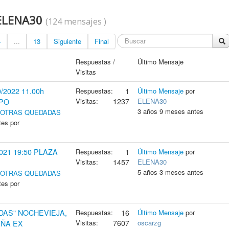
 ELENA30
(124 mensajes )
4
...
13
Siguiente
Final
Respuestas /
Último Mensaje
Visitas
2022 11.00h
Respuestas:
1
Último Mensaje
por
Visitas:
1237
ELENA30
XPO
3 años 9 meses antes
Y OTRAS QUEDADAS
tes por
021 19:50 PLAZA
Respuestas:
1
Último Mensaje
por
Visitas:
1457
ELENA30
5 años 3 meses antes
Y OTRAS QUEDADAS
tes por
DAS" NOCHEVIEJA,
Respuestas:
16
Último Mensaje
por
Visitas:
7607
oscarzg
AÑA EX