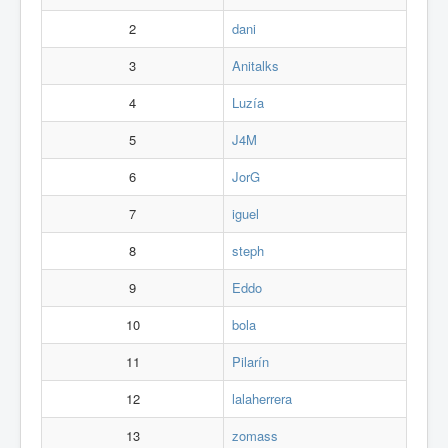
2
dani
3
Anitalks
4
Luzía
5
J4M
6
JorG
7
iguel
8
steph
9
Eddo
10
bola
11
Pilarín
12
lalaherrera
13
zomass