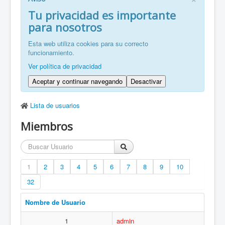
FR: Bienvenu à ZaragozaRoller!
Tu privacidad es importante
para nosotros
ZH: 欢迎来到萨拉戈萨轮滑协会！
Esta web utiliza cookies para su correcto
funcionamiento.
Ver política de privacidad
Aceptar y continuar navegando
Desactivar
Lista de usuarios
Miembros
1
2
3
4
5
6
7
8
9
10
32
Nombre de Usuario
1
admin