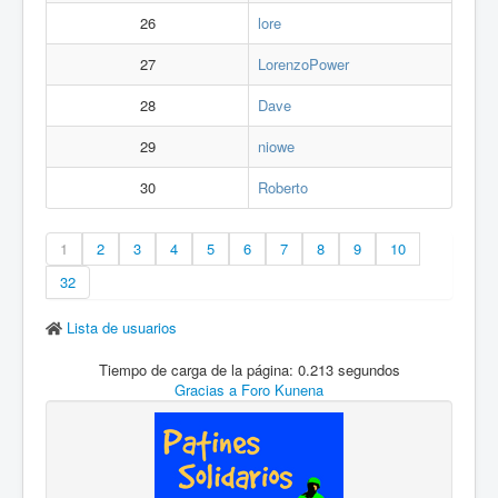
26
lore
27
LorenzoPower
28
Dave
29
niowe
30
Roberto
1
2
3
4
5
6
7
8
9
10
32
Lista de usuarios
Tiempo de carga de la página: 0.213 segundos
Gracias a
Foro Kunena