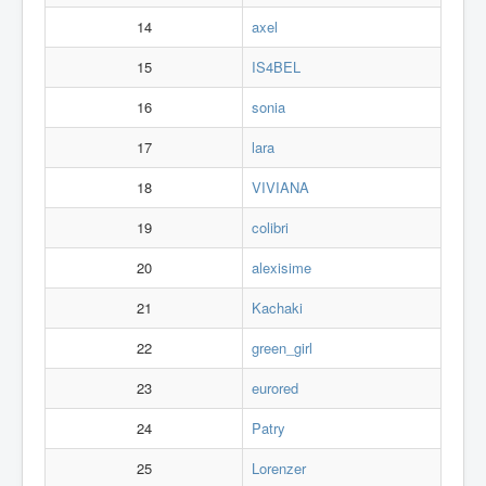
14
axel
15
IS4BEL
16
sonia
17
lara
18
VIVIANA
19
colibri
20
alexisime
21
Kachaki
22
green_girl
23
eurored
24
Patry
25
Lorenzer