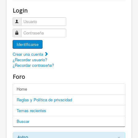
¡Bienvenido a ZaragozaRoller!
Login
Patines Solidarios
Usuario
¿Cómo asociarme? Ventajas
Contraseña
Movilidad en patines F.A.Q.
Identificarse
Foro
Crear una cuenta
¿Recordar usuario?
Enlaces
¿Recordar contraseña?
EN: Welcome to ZaragozaRoller!
Foro
EN: How to become a member?
Home
DE: Willkommen zu ZaragozaRoller!
Reglas y Política de privacidad
PT: Bem vindo a ZaragozaRoller!
Temas recientes
Buscar
CAT: Benvingut a ZaragozaRoller!
GAL: Benvido a ZaragozaRoller!
×
Aviso