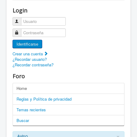
¡Bienvenido a ZaragozaRoller!
Login
Patines Solidarios
Usuario
¿Cómo asociarme? Ventajas
Contraseña
Movilidad en patines F.A.Q.
Identificarse
Foro
Crear una cuenta
¿Recordar usuario?
Enlaces
¿Recordar contraseña?
EN: Welcome to ZaragozaRoller!
Foro
EN: How to become a member?
Home
DE: Willkommen zu ZaragozaRoller!
Reglas y Política de privacidad
PT: Bem vindo a ZaragozaRoller!
Temas recientes
Buscar
CAT: Benvingut a ZaragozaRoller!
GAL: Benvido a ZaragozaRoller!
×
Aviso