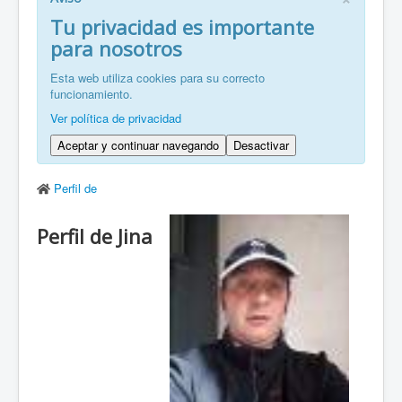
FR: Bienvenu à ZaragozaRoller!
Tu privacidad es importante
para nosotros
ZH: 欢迎来到萨拉戈萨轮滑协会！
Esta web utiliza cookies para su correcto
funcionamiento.
Ver política de privacidad
Aceptar y continuar navegando
Desactivar
Perfil de
Perfil de Jina