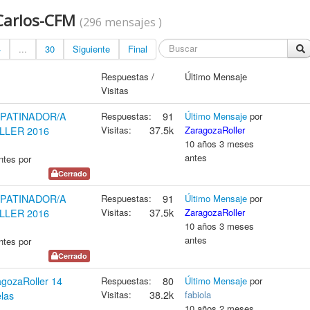
 Carlos-CFM
(296 mensajes )
4
...
30
Siguiente
Final
Respuestas /
Último Mensaje
Visitas
 PATINADOR/A
Respuestas:
91
Último Mensaje
por
Visitas:
37.5k
ZaragozaRoller
LER 2016
10 años 3 meses
antes
ntes por
Cerrado
 PATINADOR/A
Respuestas:
91
Último Mensaje
por
Visitas:
37.5k
ZaragozaRoller
LER 2016
10 años 3 meses
antes
ntes por
Cerrado
ozaRoller 14
Respuestas:
80
Último Mensaje
por
Visitas:
38.2k
fabiola
las
10 años 2 meses