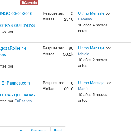
Cerrado
NGO 03/04/2016
Respuestas:
5
Último Mensaje
por
Visitas:
2310
Petersw
10 años 4 meses
Y OTRAS QUEDADAS
antes
ntes por
ozaRoller 14
Respuestas:
80
Último Mensaje
por
Visitas:
38.2k
fabiola
las
10 años 2 meses
antes
ntes por
N) EnPatines.com
Respuestas:
6
Último Mensaje
por
Visitas:
6016
Martis
10 años 5 meses
Y OTRAS QUEDADAS
antes
ntes por
EnPatines
4
...
30
Siguiente
Final