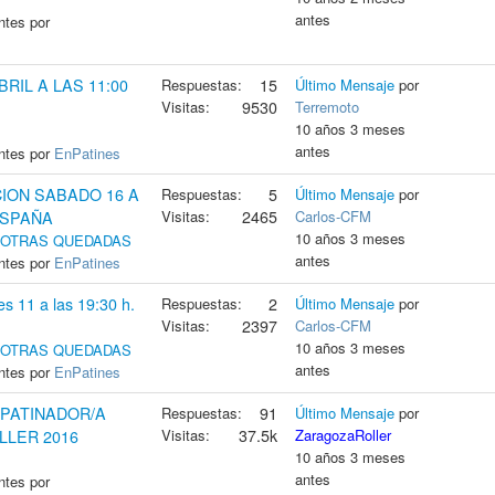
antes
ntes por
RIL A LAS 11:00
Respuestas:
15
Último Mensaje
por
Visitas:
9530
Terremoto
10 años 3 meses
antes
ntes por
EnPatines
CION SABADO 16 A
Respuestas:
5
Último Mensaje
por
Visitas:
2465
Carlos-CFM
ESPAÑA
10 años 3 meses
Y OTRAS QUEDADAS
antes
ntes por
EnPatines
es 11 a las 19:30 h.
Respuestas:
2
Último Mensaje
por
Visitas:
2397
Carlos-CFM
10 años 3 meses
Y OTRAS QUEDADAS
antes
ntes por
EnPatines
 PATINADOR/A
Respuestas:
91
Último Mensaje
por
Visitas:
37.5k
ZaragozaRoller
LER 2016
10 años 3 meses
antes
ntes por