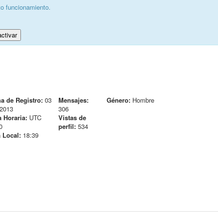
to funcionamiento.
ctivar
a de Registro:
03
Mensajes:
Género:
Hombre
2013
306
 Horaria:
UTC
Vistas de
0
perfil:
534
 Local:
18:39