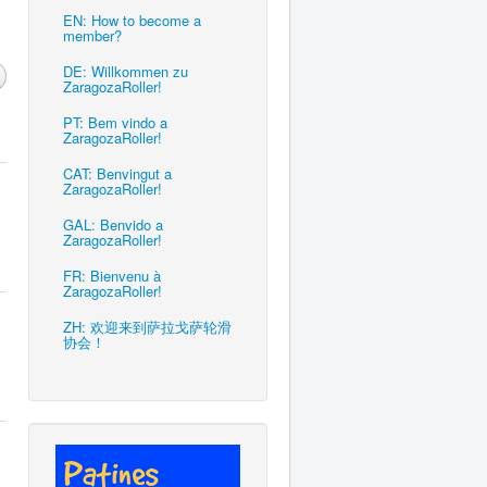
EN: How to become a
member?
DE: Willkommen zu
ZaragozaRoller!
PT: Bem vindo a
ZaragozaRoller!
CAT: Benvingut a
ZaragozaRoller!
GAL: Benvido a
ZaragozaRoller!
FR: Bienvenu à
ZaragozaRoller!
ZH: 欢迎来到萨拉戈萨轮滑
协会！