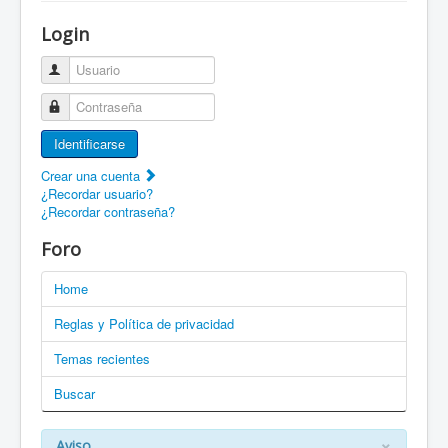
¡Bienvenido a ZaragozaRoller!
Login
Patines Solidarios
Usuario
¿Cómo asociarme? Ventajas
Contraseña
Movilidad en patines F.A.Q.
Identificarse
Foro
Crear una cuenta
¿Recordar usuario?
Enlaces
¿Recordar contraseña?
EN: Welcome to ZaragozaRoller!
Foro
EN: How to become a member?
Home
DE: Willkommen zu ZaragozaRoller!
Reglas y Política de privacidad
PT: Bem vindo a ZaragozaRoller!
Temas recientes
Buscar
CAT: Benvingut a ZaragozaRoller!
GAL: Benvido a ZaragozaRoller!
×
Aviso