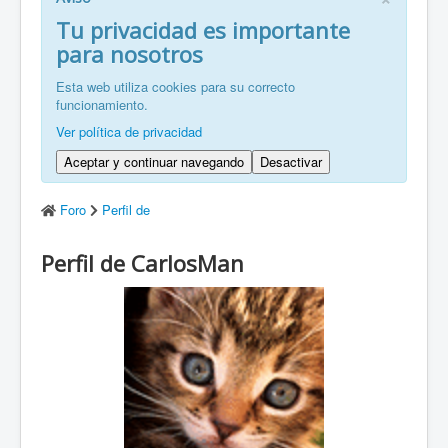
FR: Bienvenu à ZaragozaRoller!
Tu privacidad es importante
para nosotros
ZH: 欢迎来到萨拉戈萨轮滑协会！
Esta web utiliza cookies para su correcto
funcionamiento.
Ver política de privacidad
Aceptar y continuar navegando
Desactivar
Foro
Perfil de
Perfil de CarlosMan