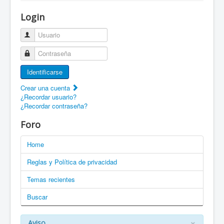
¡Bienvenido a ZaragozaRoller!
Login
Patines Solidarios
Usuario
¿Cómo asociarme? Ventajas
Contraseña
Movilidad en patines F.A.Q.
Identificarse
Foro
Crear una cuenta
¿Recordar usuario?
Enlaces
¿Recordar contraseña?
EN: Welcome to ZaragozaRoller!
Foro
EN: How to become a member?
Home
DE: Willkommen zu ZaragozaRoller!
Reglas y Política de privacidad
PT: Bem vindo a ZaragozaRoller!
Temas recientes
Buscar
CAT: Benvingut a ZaragozaRoller!
GAL: Benvido a ZaragozaRoller!
×
Aviso