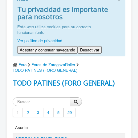
FR: Bienvenu à ZaragozaRoller!
Tu privacidad es importante
para nosotros
ZH: 欢迎来到萨拉戈萨轮滑协会！
Esta web utiliza cookies para su correcto
funcionamiento.
Ver política de privacidad
Aceptar y continuar navegando
Desactivar
Foro
Foros de ZaragozaRoller
TODO PATINES (FORO GENERAL)
TODO PATINES (FORO GENERAL)
1
2
3
4
5
29
Asunto