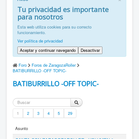
FR: Bienvenu à ZaragozaRoller!
Tu privacidad es importante
para nosotros
ZH: 欢迎来到萨拉戈萨轮滑协会！
Esta web utiliza cookies para su correcto
funcionamiento.
Ver política de privacidad
Aceptar y continuar navegando
Desactivar
Foro
Foros de ZaragozaRoller
BATIBURRILLO -OFF TOPIC-
BATIBURRILLO -OFF TOPIC-
1
2
3
4
5
29
Asunto