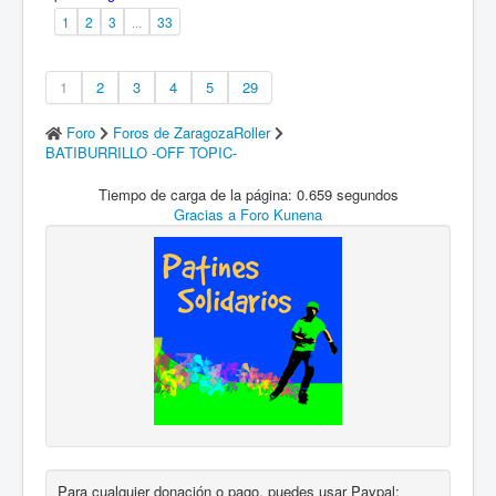
1
2
3
...
33
1
2
3
4
5
29
Foro
Foros de ZaragozaRoller
BATIBURRILLO -OFF TOPIC-
Tiempo de carga de la página: 0.659 segundos
Gracias a
Foro Kunena
Para cualquier donación o pago, puedes usar Paypal: