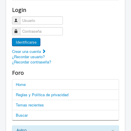
¡Bienvenido a ZaragozaRoller!
Login
Patines Solidarios
Usuario
¿Cómo asociarme? Ventajas
Contraseña
Movilidad en patines F.A.Q.
Identificarse
Foro
Crear una cuenta
¿Recordar usuario?
Enlaces
¿Recordar contraseña?
EN: Welcome to ZaragozaRoller!
Foro
EN: How to become a member?
Home
DE: Willkommen zu ZaragozaRoller!
Reglas y Política de privacidad
PT: Bem vindo a ZaragozaRoller!
Temas recientes
Buscar
CAT: Benvingut a ZaragozaRoller!
GAL: Benvido a ZaragozaRoller!
×
Aviso