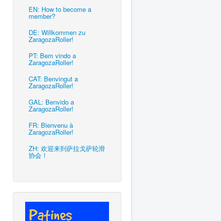
EN: How to become a
member?
DE: Willkommen zu
ZaragozaRoller!
PT: Bem vindo a
ZaragozaRoller!
CAT: Benvingut a
ZaragozaRoller!
GAL: Benvido a
ZaragozaRoller!
FR: Bienvenu à
ZaragozaRoller!
ZH: 欢迎来到萨拉戈萨轮滑
协会！