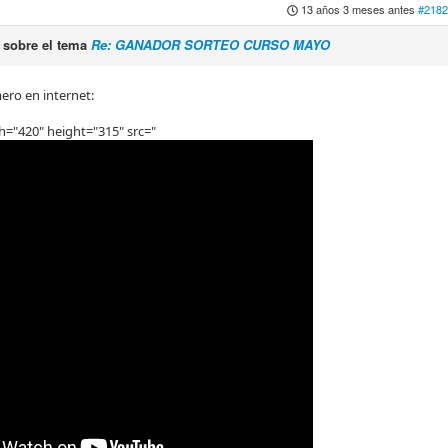
13 años 3 meses antes
#2182
sobre el tema
Re: GANADOR SORTEO CURSO MAYO
ero en internet:
h="420" height="315" src="