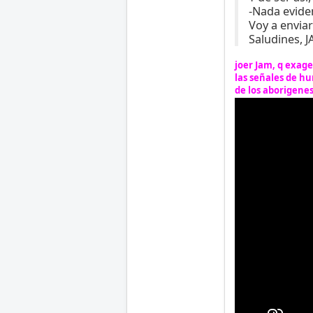
-Nada evide
Voy a enviar
Saludines, 
joer Jam, q exag
las señales de h
de los aborigenes