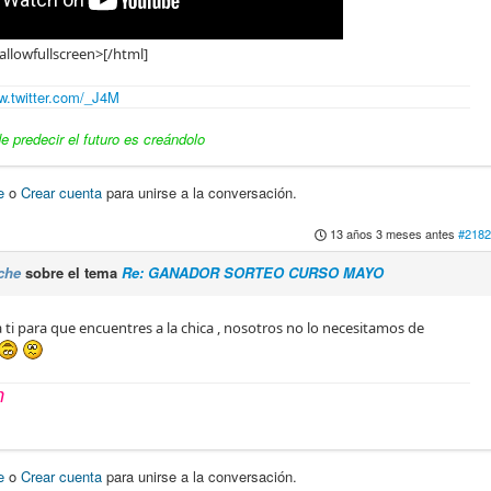
allowfullscreen>[/html]
.twitter.com/_J4M
 predecir el futuro es creándolo
e
o
Crear cuenta
para unirse a la conversación.
13 años 3 meses antes
#2182
che
sobre el tema
Re: GANADOR SORTEO CURSO MAYO
a ti para que encuentres a la chica , nosotros no lo necesitamos de
n
e
o
Crear cuenta
para unirse a la conversación.