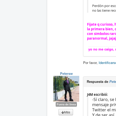
Perdón por escri
no las tiene re
Fijate q curioso,
la primera bien, 
con simbolos raro
paranormal, jajaj
yo no me caigo, m
Por favor,
Identificars
Petersw
Respuesta de
Pet
J4M escribió:
-Sí claro, s
mensaje pri
Fuera de línea
Twitter el m
Más
Y de ser así