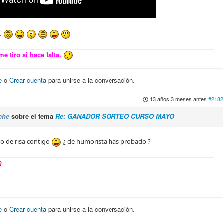
..
e tiro si hace falta.
e
o
Crear cuenta
para unirse a la conversación.
13 años 3 meses antes
#2182
che
sobre el tema
Re: GANADOR SORTEO CURSO MAYO
o de risa contigo
¿ de humorista has probado ?
n
e
o
Crear cuenta
para unirse a la conversación.