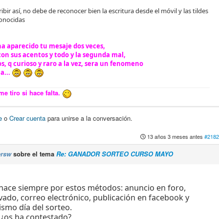
bir así, no debe de reconocer bien la escritura desde el móvil y las tildes
conocidas
 ha aparecido tu mesaje dos veces,
con sus acentos y todo y la segunda mal,
s, q curioso y raro a la vez, sera un fenomeno
a...
e tiro si hace falta.
e
o
Crear cuenta
para unirse a la conversación.
13 años 3 meses antes
#2182
ersw
sobre el tema
Re: GANADOR SORTEO CURSO MAYO
e hace siempre por estos métodos: anuncio en foro,
vado, correo electrónico, publicación en facebook y
ismo día del sorteo.
, ¿os ha contestado?