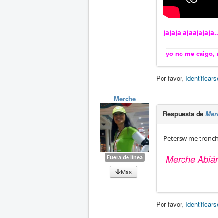
jajajajajaajajaja.
yo no me caigo, m
Por favor,
Identificars
Merche
Respuesta de
Mer
Petersw me tronch
Merche Abiá
Fuera de línea
Más
Por favor,
Identificars