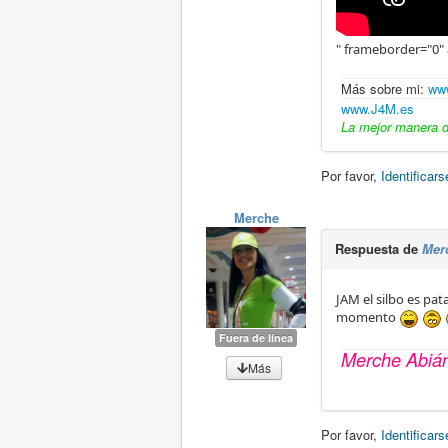
" frameborder="0" 
Más sobre mi:
www
www.J4M.es
La mejor manera de
Por favor,
Identificars
Merche
Respuesta de
Mer
JAM el silbo es pat
momento
Fuera de línea
Merche Abiá
Más
Por favor,
Identificars