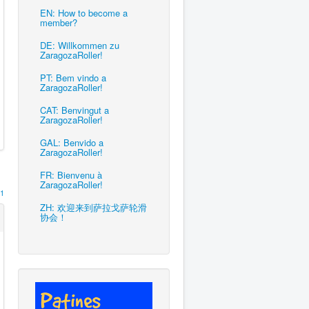
EN: How to become a
member?
DE: Willkommen zu
ZaragozaRoller!
PT: Bem vindo a
ZaragozaRoller!
CAT: Benvingut a
ZaragozaRoller!
GAL: Benvido a
ZaragozaRoller!
FR: Bienvenu à
ZaragozaRoller!
1
ZH: 欢迎来到萨拉戈萨轮滑
协会！