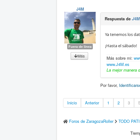
J4M
Respuesta de
J4M
Ya tenemos los dato
¡Hasta el sábado!
Fuera de línea
Más
Más sobre mi:
www
www.J4M.es
La mejor manera de
Por favor,
Identificars
Inicio
Anterior
1
2
3
S
Foros de ZaragozaRoller
TODO PAT
Tiemp