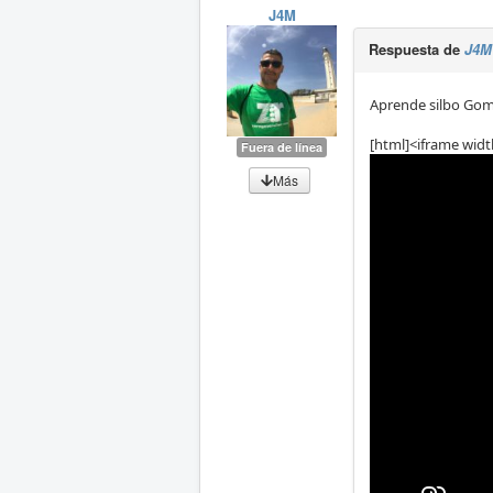
J4M
Respuesta de
J4M
Aprende silbo Gom
[html]<iframe widt
Fuera de línea
Más