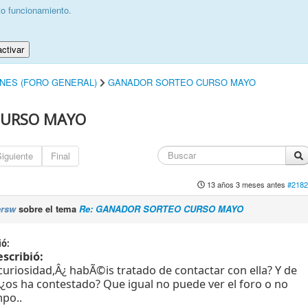
to funcionamiento.
ctivar
INES (FORO GENERAL)
GANADOR SORTEO CURSO MAYO
CURSO MAYO
iguiente
Final
13 años 3 meses antes
#2182
ersw
sobre el tema
Re: GANADOR SORTEO CURSO MAYO
ió:
scribió:
curiosidad,Â¿ habÃ©is tratado de contactar con ella? Y de
 Â¿os ha contestado? Que igual no puede ver el foro o no
mpo..