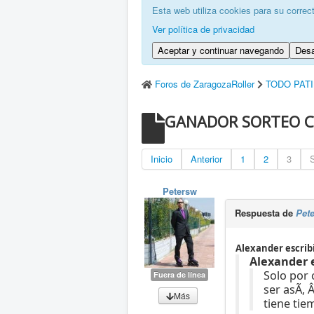
Esta web utiliza cookies para su correc
Ver política de privacidad
Aceptar y continuar navegando
Desa
Foros de ZaragozaRoller
TODO PAT
GANADOR SORTEO 
Inicio
Anterior
1
2
3
S
Petersw
Respuesta de
Pet
Alexander escrib
Alexander e
Solo por 
Fuera de línea
ser asÃ­,
Más
tiene tie