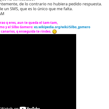
ntemente, de lo contrario no hubiera pedido respuesta.
le un SMS, que es lo único que me falta.
JAM
erao q eres, aun te queda el tam-tam,
umo y el Silbo Gomero:
es.wikipedia.org/wiki/Silbo_gomero
 canarios, q enseguida te rindes.