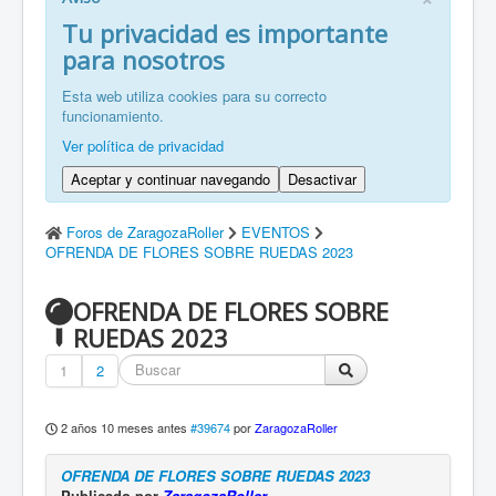
FR: Bienvenu à ZaragozaRoller!
Tu privacidad es importante
para nosotros
ZH: 欢迎来到萨拉戈萨轮滑协会！
Esta web utiliza cookies para su correcto
funcionamiento.
Ver política de privacidad
Aceptar y continuar navegando
Desactivar
Foros de ZaragozaRoller
EVENTOS
OFRENDA DE FLORES SOBRE RUEDAS 2023
OFRENDA DE FLORES SOBRE
RUEDAS 2023
1
2
2 años 10 meses antes
#39674
por
ZaragozaRoller
OFRENDA DE FLORES SOBRE RUEDAS 2023
Publicado por
ZaragozaRoller