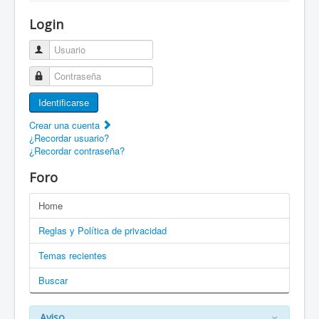
¡Bienvenido a ZaragozaRoller!
Login
Patines Solidarios
Usuario
¿Cómo asociarme? Ventajas
Contraseña
Movilidad en patines F.A.Q.
Identificarse
Foro
Crear una cuenta
¿Recordar usuario?
Enlaces
¿Recordar contraseña?
EN: Welcome to ZaragozaRoller!
Foro
EN: How to become a member?
Home
DE: Willkommen zu ZaragozaRoller!
Reglas y Política de privacidad
PT: Bem vindo a ZaragozaRoller!
Temas recientes
Buscar
CAT: Benvingut a ZaragozaRoller!
GAL: Benvido a ZaragozaRoller!
×
Aviso