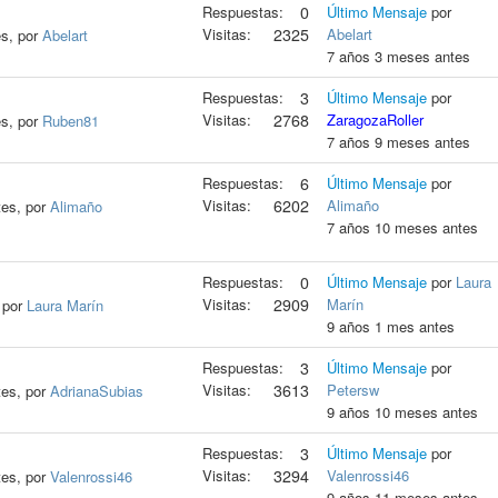
Respuestas:
0
Último Mensaje
por
Visitas:
2325
Abelart
es, por
Abelart
7 años 3 meses antes
Respuestas:
3
Último Mensaje
por
Visitas:
2768
ZaragozaRoller
es, por
Ruben81
7 años 9 meses antes
Respuestas:
6
Último Mensaje
por
Visitas:
6202
Alimaño
tes, por
Alimaño
7 años 10 meses antes
Respuestas:
0
Último Mensaje
por
Laura
Visitas:
2909
Marín
 por
Laura Marín
9 años 1 mes antes
Respuestas:
3
Último Mensaje
por
Visitas:
3613
Petersw
tes, por
AdrianaSubias
9 años 10 meses antes
Respuestas:
3
Último Mensaje
por
Visitas:
3294
Valenrossi46
tes, por
Valenrossi46
9 años 11 meses antes