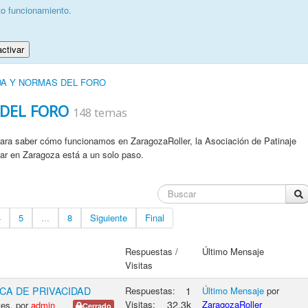
to funcionamiento.
ctivar
DA Y NORMAS DEL FORO
 DEL FORO
148 temas
para saber cómo funcionamos en ZaragozaRoller, la Asociación de Patinaje
ar en Zaragoza está a un solo paso.
4
5
...
8
Siguiente
Final
Respuestas /
Último Mensaje
Visitas
CA DE PRIVACIDAD
Respuestas:
1
Último Mensaje
por
Visitas:
32.3k
ZaragozaRoller
tes, por
admin
Cerrado