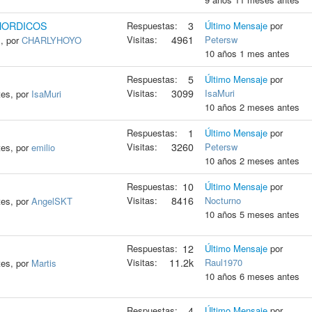
NORDICOS
Respuestas:
3
Último Mensaje
por
Visitas:
4961
Petersw
, por
CHARLYHOYO
10 años 1 mes antes
Respuestas:
5
Último Mensaje
por
Visitas:
3099
IsaMuri
tes, por
IsaMuri
10 años 2 meses antes
Respuestas:
1
Último Mensaje
por
Visitas:
3260
Petersw
tes, por
emilio
10 años 2 meses antes
Respuestas:
10
Último Mensaje
por
Visitas:
8416
Nocturno
tes, por
AngelSKT
10 años 5 meses antes
Respuestas:
12
Último Mensaje
por
Visitas:
11.2k
Raul1970
tes, por
Martis
10 años 6 meses antes
Respuestas:
4
Último Mensaje
por