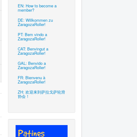
EN: How to become a
member?
DE: Willkommen zu
ZaragozaRoller!
PT: Bem vindo a
ZaragozaRoller!
CAT: Benvingut a
ZaragozaRoller!
GAL: Benvido a
ZaragozaRoller!
FR: Bienvenu à
ZaragozaRoller!
ZH: 欢迎来到萨拉戈萨轮滑
协会！