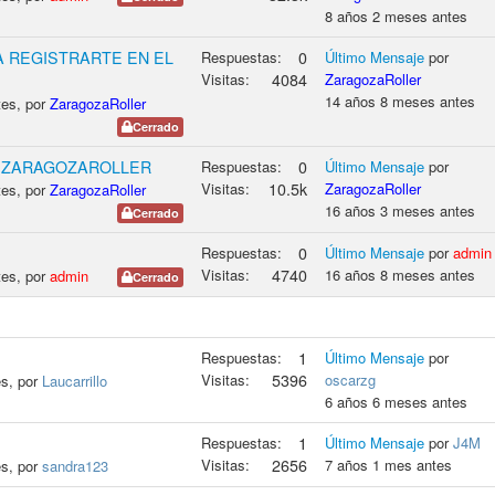
8 años 2 meses antes
A REGISTRARTE EN EL
Respuestas:
0
Último Mensaje
por
Visitas:
4084
ZaragozaRoller
14 años 8 meses antes
tes, por
ZaragozaRoller
Cerrado
A ZARAGOZAROLLER
Respuestas:
0
Último Mensaje
por
Visitas:
10.5k
ZaragozaRoller
tes, por
ZaragozaRoller
16 años 3 meses antes
Cerrado
Respuestas:
0
Último Mensaje
por
admin
Visitas:
4740
16 años 8 meses antes
tes, por
admin
Cerrado
Respuestas:
1
Último Mensaje
por
Visitas:
5396
oscarzg
es, por
Laucarrillo
6 años 6 meses antes
Respuestas:
1
Último Mensaje
por
J4M
Visitas:
2656
7 años 1 mes antes
es, por
sandra123