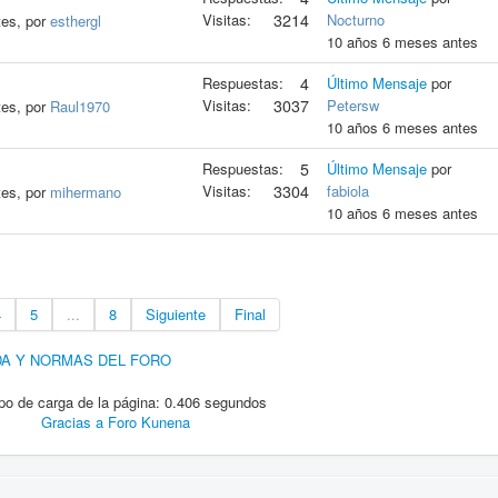
Visitas:
3214
Nocturno
tes, por
esthergl
10 años 6 meses antes
Respuestas:
4
Último Mensaje
por
Visitas:
3037
Petersw
tes, por
Raul1970
10 años 6 meses antes
Respuestas:
5
Último Mensaje
por
Visitas:
3304
fabiola
tes, por
mihermano
10 años 6 meses antes
4
5
...
8
Siguiente
Final
DA Y NORMAS DEL FORO
o de carga de la página: 0.406 segundos
Gracias a
Foro Kunena