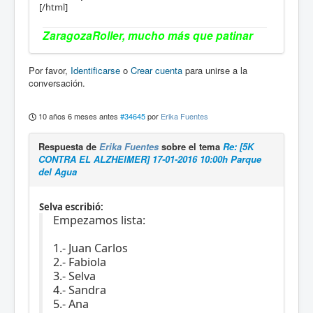
[/html]
ZaragozaRoller, mucho más que patinar
Por favor,
Identificarse
o
Crear cuenta
para unirse a la
conversación.
10 años 6 meses antes
#34645
por
Erika Fuentes
Respuesta de
Erika Fuentes
sobre el tema
Re: [5K
CONTRA EL ALZHEIMER] 17-01-2016 10:00h Parque
del Agua
Selva escribió:
Empezamos lista:
1.- Juan Carlos
2.- Fabiola
3.- Selva
4.- Sandra
5.- Ana