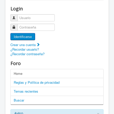
¡Bienvenido a ZaragozaRoller!
Login
Patines Solidarios
Usuario
¿Cómo asociarme? Ventajas
Contraseña
Movilidad en patines F.A.Q.
Identificarse
Foro
Crear una cuenta
¿Recordar usuario?
Enlaces
¿Recordar contraseña?
EN: Welcome to ZaragozaRoller!
Foro
EN: How to become a member?
Home
DE: Willkommen zu ZaragozaRoller!
Reglas y Política de privacidad
PT: Bem vindo a ZaragozaRoller!
Temas recientes
Buscar
CAT: Benvingut a ZaragozaRoller!
GAL: Benvido a ZaragozaRoller!
×
Aviso