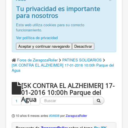
FR: Bienvenu à ZaragozaRoller!
Tu privacidad es importante
para nosotros
ZH: 欢迎来到萨拉戈萨轮滑协会！
Esta web utiliza cookies para su correcto
funcionamiento.
Ver política de privacidad
Aceptar y continuar navegando
Desactivar
Foros de ZaragozaRoller
PATINES SOLIDARIOS
[5K CONTRA EL ALZHEIMER] 17-01-2016 10:00h Parque del
Agua
[5K CONTRA EL ALZHEIMER] 17-
01-2016 10:00h Parque del
Agua
1
2
3
10 años 6 meses antes
#34608
por
ZaragozaRoller
Respuesta de
ZaragozaRoller
sobre el tema
Re: [5K