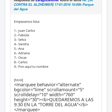
CONTRA EL ALZHEIMER] 17-01-2016 10:00h Parque
del Agua
Empezamos lista:
1.- Juan Carlos
2.- Fabiola
3.- Selva
4.- Sandra
5.- Ana
6.- Adriana
7.- Oscar
8.- Carlos
9.- Pon aquí tu nombre
[html]
<marquee behavior="alternate"
bgcolor="lime" scrollamount="5"
scrolldelay="10" width="760"
height="30"><b>QUEDAREMOS A LAS
9:30 EN LA "TORRE DEL AGUA"</b>
</marquee>