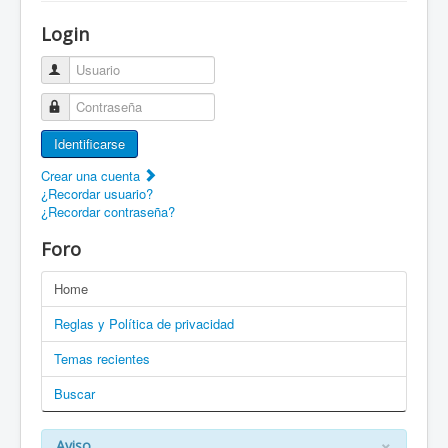
¡Bienvenido a ZaragozaRoller!
Login
Patines Solidarios
Usuario
¿Cómo asociarme? Ventajas
Contraseña
Movilidad en patines F.A.Q.
Identificarse
Foro
Crear una cuenta
¿Recordar usuario?
Enlaces
¿Recordar contraseña?
EN: Welcome to ZaragozaRoller!
Foro
EN: How to become a member?
Home
DE: Willkommen zu ZaragozaRoller!
Reglas y Política de privacidad
PT: Bem vindo a ZaragozaRoller!
Temas recientes
Buscar
CAT: Benvingut a ZaragozaRoller!
GAL: Benvido a ZaragozaRoller!
×
Aviso