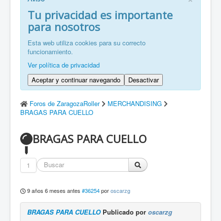
FR: Bienvenu à ZaragozaRoller!
Tu privacidad es importante
para nosotros
ZH: 欢迎来到萨拉戈萨轮滑协会！
Esta web utiliza cookies para su correcto
funcionamiento.
Ver política de privacidad
Aceptar y continuar navegando
Desactivar
Foros de ZaragozaRoller
MERCHANDISING
BRAGAS PARA CUELLO
BRAGAS PARA CUELLO
1
9 años 6 meses antes
#36254
por
oscarzg
BRAGAS PARA CUELLO
Publicado por
oscarzg